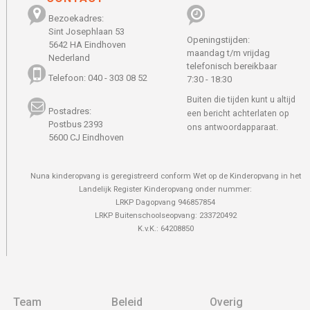
Bezoekadres:
Sint Josephlaan 53
Openingstijden:
5642 HA Eindhoven
maandag t/m vrijdag
Nederland
telefonisch bereikbaar
Telefoon: 040 - 303 08 52
7:30 - 18:30
Buiten die tijden kunt u altijd
Postadres:
een bericht achterlaten op
Postbus 2393
ons antwoordapparaat.
5600 CJ Eindhoven
Nuna kinderopvang is geregistreerd conform Wet op de Kinderopvang in het
Landelijk Register Kinderopvang onder nummer:
LRKP Dagopvang 946857854
LRKP Buitenschoolseopvang: 233720492
K.v.K.: 64208850
Team
Beleid
Overig