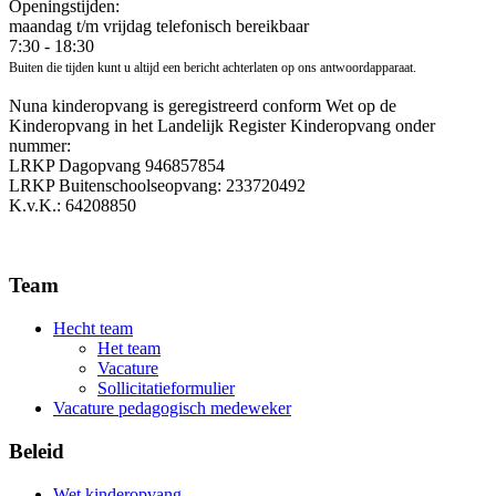
Openingstijden:
maandag t/m vrijdag telefonisch bereikbaar
7:30 - 18:30
Buiten die tijden kunt u altijd een bericht achterlaten op ons antwoordapparaat.
Nuna kinderopvang is geregistreerd conform Wet op de
Kinderopvang in het Landelijk Register Kinderopvang onder
nummer:
LRKP Dagopvang 946857854
LRKP Buitenschoolseopvang: 233720492
K.v.K.: 64208850
Team
Hecht team
Het team
Vacature
Sollicitatieformulier
Vacature pedagogisch medeweker
Beleid
Wet kinderopvang