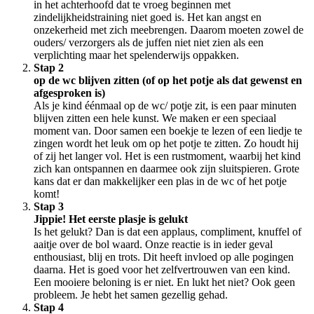
in het achterhoofd dat te vroeg beginnen met
zindelijkheidstraining niet goed is. Het kan angst en
onzekerheid met zich meebrengen. Daarom moeten zowel de
ouders/ verzorgers als de juffen niet niet zien als een
verplichting maar het spelenderwijs oppakken.
Stap 2
op de wc blijven zitten (of op het potje als dat gewenst en
afgesproken is)
Als je kind éénmaal op de wc/ potje zit, is een paar minuten
blijven zitten een hele kunst. We maken er een speciaal
moment van. Door samen een boekje te lezen of een liedje te
zingen wordt het leuk om op het potje te zitten. Zo houdt hij
of zij het langer vol. Het is een rustmoment, waarbij het kind
zich kan ontspannen en daarmee ook zijn sluitspieren. Grote
kans dat er dan makkelijker een plas in de wc of het potje
komt!
Stap 3
Jippie! Het eerste plasje is gelukt
Is het gelukt? Dan is dat een applaus, compliment, knuffel of
aaitje over de bol waard. Onze reactie is in ieder geval
enthousiast, blij en trots. Dit heeft invloed op alle pogingen
daarna. Het is goed voor het zelfvertrouwen van een kind.
Een mooiere beloning is er niet. En lukt het niet? Ook geen
probleem. Je hebt het samen gezellig gehad.
Stap 4