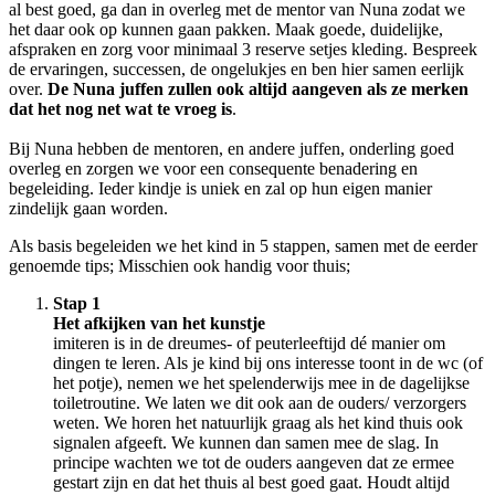
al best goed, ga dan in overleg met de mentor van Nuna zodat we
het daar ook op kunnen gaan pakken. Maak goede, duidelijke,
afspraken en zorg voor minimaal 3 reserve setjes kleding. Bespreek
de ervaringen, successen, de ongelukjes en ben hier samen eerlijk
over.
De Nuna juffen zullen ook altijd aangeven als ze merken
dat het nog net wat te vroeg is
.
Bij Nuna hebben de mentoren, en andere juffen, onderling goed
overleg en zorgen we voor een consequente benadering en
begeleiding. Ieder kindje is uniek en zal op hun eigen manier
zindelijk gaan worden.
Als basis begeleiden we het kind in 5 stappen, samen met de eerder
genoemde tips; Misschien ook handig voor thuis;
Stap 1
Het afkijken van het kunstje
imiteren is in de dreumes- of peuterleeftijd dé manier om
dingen te leren. Als je kind bij ons interesse toont in de wc (of
het potje), nemen we het spelenderwijs mee in de dagelijkse
toiletroutine. We laten we dit ook aan de ouders/ verzorgers
weten. We horen het natuurlijk graag als het kind thuis ook
signalen afgeeft. We kunnen dan samen mee de slag. In
principe wachten we tot de ouders aangeven dat ze ermee
gestart zijn en dat het thuis al best goed gaat. Houdt altijd