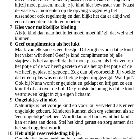
hij/zij moet plassen, maak je je kind hier bewuster van. Naast
de vaste wc-momenten op de opvang vragen wij het
tussendoor ook regelmatig en dan blijkt het dat er altijd wel
een of meerdere kinderen moeten.
Kies voor makkelijke kleding
Als je kind dan naar het toilet moet, moet hij/ zij dat wel snel
kunnen.
Geef complimenten als het lukt.
Maak van elk succes een feestje. Dit zorgt ervoor dat je kind
het vaker wilt doen! Geef je kind complimenten bij alle
stapjes: als het aangeeft dat het moet plassen, als het even op
het potje of de wc heeft gezeten en als het op het potje of de
wc heeft geplast of gepoept. Zeg dan bijvoorbeeld: 'Jij voelde
dat er een plas was en dat heb je tegen mij gezegd. Wat fijn!'.
Ook bij Nuna wordt er gejuicht en geklapt en krijgen ze een
knuffel of aai over de bol. De grootste beloning is dat je kind
vertrouwen krijgt in zijn eigen lichaam.
Ongelukjes zijn oké.
Natuurlijk is het voor je kind en voor jou vervelend als er een
ongelukje gebeurt. Kinderen kunnen zich erg schamen als ze
'een ongelukje' hebben. Wordt dan niet boos want het kind
kan er niets aan doen. Stel het kind gerust en zorg samen dat
het snel opgelost wordt.
Heb altijd reservekleding bij je.
Ongelukjes horen erbij en het voelt voor een kind als straf als