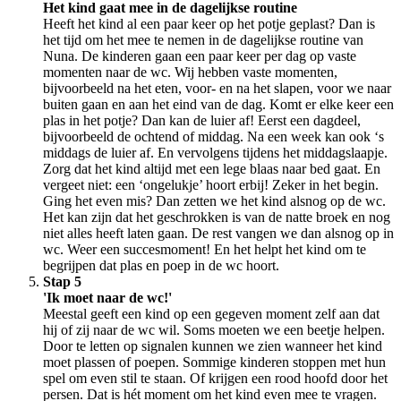
Het kind gaat mee in de dagelijkse routine
Heeft het kind al een paar keer op het potje geplast? Dan is
het tijd om het mee te nemen in de dagelijkse routine van
Nuna. De kinderen gaan een paar keer per dag op vaste
momenten naar de wc. Wij hebben vaste momenten,
bijvoorbeeld na het eten, voor- en na het slapen, voor we naar
buiten gaan en aan het eind van de dag. Komt er elke keer een
plas in het potje? Dan kan de luier af! Eerst een dagdeel,
bijvoorbeeld de ochtend of middag. Na een week kan ook ‘s
middags de luier af. En vervolgens tijdens het middagslaapje.
Zorg dat het kind altijd met een lege blaas naar bed gaat. En
vergeet niet: een ‘ongelukje’ hoort erbij! Zeker in het begin.
Ging het even mis? Dan zetten we het kind alsnog op de wc.
Het kan zijn dat het geschrokken is van de natte broek en nog
niet alles heeft laten gaan. De rest vangen we dan alsnog op in
wc. Weer een succesmoment! En het helpt het kind om te
begrijpen dat plas en poep in de wc hoort.
Stap 5
'Ik moet naar de wc!'
Meestal geeft een kind op een gegeven moment zelf aan dat
hij of zij naar de wc wil. Soms moeten we een beetje helpen.
Door te letten op signalen kunnen we zien wanneer het kind
moet plassen of poepen. Sommige kinderen stoppen met hun
spel om even stil te staan. Of krijgen een rood hoofd door het
persen. Dat is hét moment om het kind even mee te vragen.