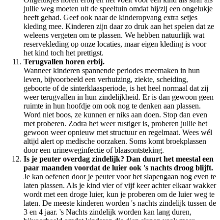
jullie weg moeten uit de speeltuin omdat hij/zij een ongelukje
heeft gehad. Geef ook naar de kinderopvang extra setjes
kleding mee. Kinderen zijn daar zo druk aan het spelen dat ze
weleens vergeten om te plassen. We hebben natuurlijk wat
reservekleding op onze locaties, maar eigen kleding is voor
het kind toch het prettigst.
Terugvallen horen erbij.
Wanneer kinderen spannende periodes meemaken in hun
leven, bijvoorbeeld een verhuizing, ziekte, scheiding,
geboorte of de sinterklaasperiode, is het heel normaal dat zij
weer terugvallen in hun zindelijkheid. Er is dan gewoon geen
ruimte in hun hoofdje om ook nog te denken aan plassen.
Word niet boos, ze kunnen er niks aan doen. Stop dan even
met proberen. Zodra het weer rustiger is, proberen jullie het
gewoon weer opnieuw met structuur en regelmaat. Wees wél
altijd alert op medische oorzaken. Soms komt broekplassen
door een urineweginfectie of blaasontsteking.
Is je peuter overdag zindelijk? Dan duurt het meestal een
paar maanden voordat de luier ook 's nachts droog blijft.
Je kan oefenen door je peuter voor het slapengaan nog even te
laten plassen. Als je kind vier of vijf keer achter elkaar wakker
wordt met een droge luier, kun je proberen om de luier weg te
laten. De meeste kinderen worden 's nachts zindelijk tussen de
3 en 4 jaar. 's Nachts zindelijk worden kan lang duren,