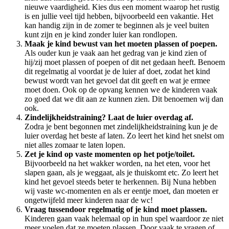
nieuwe vaardigheid. Kies dus een moment waarop het rustig
is en jullie veel tijd hebben, bijvoorbeeld een vakantie. Het
kan handig zijn in de zomer te beginnen als je veel buiten
kunt zijn en je kind zonder luier kan rondlopen.
Maak je kind bewust van het moeten plassen of poepen.
Als ouder kun je vaak aan het gedrag van je kind zien of
hij/zij moet plassen of poepen of dit net gedaan heeft. Benoem
dit regelmatig al voordat je de luier af doet, zodat het kind
bewust wordt van het gevoel dat dit geeft en wat je ermee
moet doen. Ook op de opvang kennen we de kinderen vaak
zo goed dat we dit aan ze kunnen zien. Dit benoemen wij dan
ook.
Zindelijkheidstraining? Laat de luier overdag af.
Zodra je bent begonnen met zindelijkheidstraining kun je de
luier overdag het beste af laten. Zo leert het kind het snelst om
niet alles zomaar te laten lopen.
Zet je kind op vaste momenten op het potje/toilet.
Bijvoorbeeld na het wakker worden, na het eten, voor het
slapen gaan, als je weggaat, als je thuiskomt etc. Zo leert het
kind het gevoel steeds beter te herkennen. Bij Nuna hebben
wij vaste wc-momenten en als er eentje moet, dan moeten er
ongetwijfeld meer kinderen naar de wc!
Vraag tussendoor regelmatig of je kind moet plassen.
Kinderen gaan vaak helemaal op in hun spel waardoor ze niet
meer voelen dat ze moeten plassen. Door vaak te vragen of