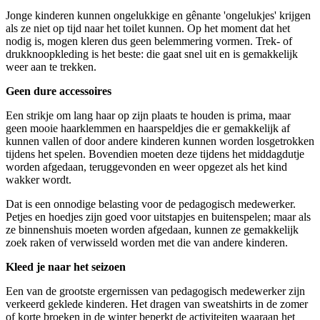
Jonge kinderen kunnen ongelukkige en gênante 'ongelukjes' krijgen
als ze niet op tijd naar het toilet kunnen. Op het moment dat het
nodig is, mogen kleren dus geen belemmering vormen. Trek- of
drukknoopkleding is het beste: die gaat snel uit en is gemakkelijk
weer aan te trekken.
Geen dure accessoires
Een strikje om lang haar op zijn plaats te houden is prima, maar
geen mooie haarklemmen en haarspeldjes die er gemakkelijk af
kunnen vallen of door andere kinderen kunnen worden losgetrokken
tijdens het spelen. Bovendien moeten deze tijdens het middagdutje
worden afgedaan, teruggevonden en weer opgezet als het kind
wakker wordt.
Dat is een onnodige belasting voor de pedagogisch medewerker.
Petjes en hoedjes zijn goed voor uitstapjes en buitenspelen; maar als
ze binnenshuis moeten worden afgedaan, kunnen ze gemakkelijk
zoek raken of verwisseld worden met die van andere kinderen.
Kleed je naar het seizoen
Een van de grootste ergernissen van pedagogisch medewerker zijn
verkeerd geklede kinderen. Het dragen van sweatshirts in de zomer
of korte broeken in de winter beperkt de activiteiten waaraan het